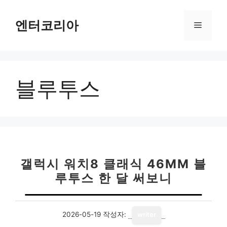
컨
텐
엔터코리아
메
츠
로
뉴
건
너
블루투스
뛰
기
갤럭시 워치8 클래식 46MM 블
루투스 한 달 써보니
2026-05-19
작성자:
writer