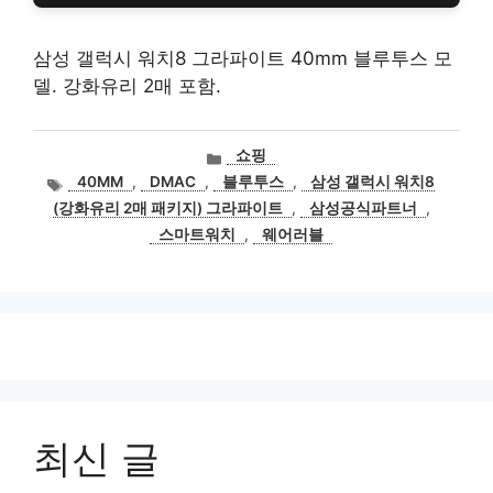
삼성 갤럭시 워치8 그라파이트 40mm 블루투스 모
델. 강화유리 2매 포함.
카
쇼핑
테
태
40MM
,
DMAC
,
블루투스
,
삼성 갤럭시 워치8
고
그
(강화유리 2매 패키지) 그라파이트
,
삼성공식파트너
,
리
스마트워치
,
웨어러블
최신 글