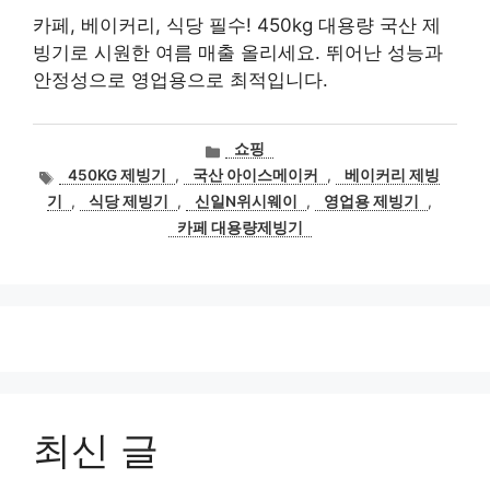
카페, 베이커리, 식당 필수! 450kg 대용량 국산 제
빙기로 시원한 여름 매출 올리세요. 뛰어난 성능과
안정성으로 영업용으로 최적입니다.
카
쇼핑
테
태
450KG 제빙기
,
국산 아이스메이커
,
베이커리 제빙
고
그
기
,
식당 제빙기
,
신일N위시웨이
,
영업용 제빙기
,
리
카페 대용량제빙기
최신 글