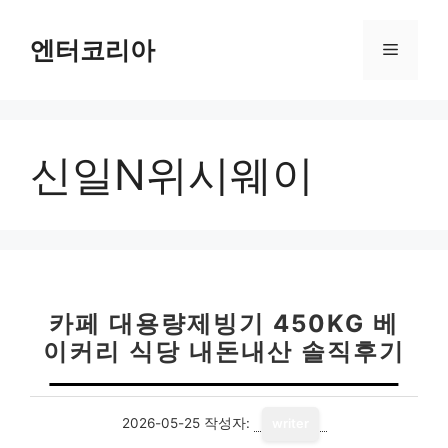
컨
텐
엔터코리아
메
츠
로
뉴
건
너
신일N위시웨이
뛰
기
카페 대용량제빙기 450KG 베
이커리 식당 내돈내산 솔직후기
2026-05-25
작성자:
writer