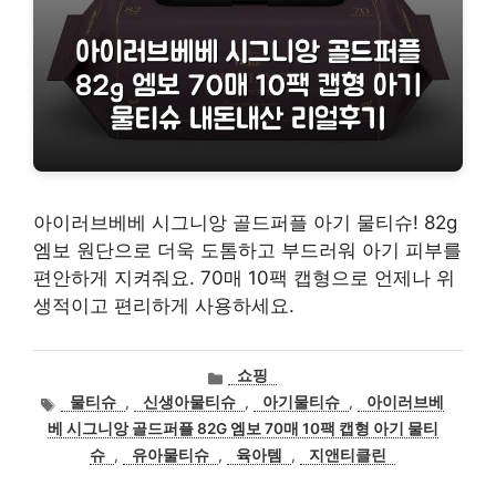
아이러브베베 시그니앙 골드퍼플 아기 물티슈! 82g
엠보 원단으로 더욱 도톰하고 부드러워 아기 피부를
편안하게 지켜줘요. 70매 10팩 캡형으로 언제나 위
생적이고 편리하게 사용하세요.
카
쇼핑
테
태
물티슈
,
신생아물티슈
,
아기물티슈
,
아이러브베
고
그
베 시그니앙 골드퍼플 82G 엠보 70매 10팩 캡형 아기 물티
리
슈
,
유아물티슈
,
육아템
,
지앤티클린