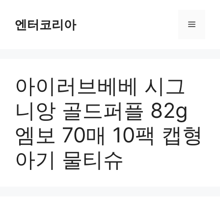
컨
텐
엔터코리아
메
츠
로
뉴
건
너
아이러브베베 시그
뛰
기
니앙 골드퍼플 82g
엠보 70매 10팩 캡형
아기 물티슈