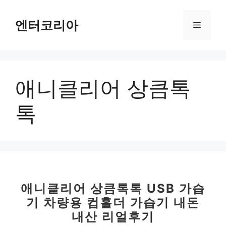
컨
텐
엔터코리아
메
츠
로
뉴
건
너
애니클리어 상큼톡
뛰
기
톡
애니클리어 상큼톡톡 USB 가습
기 차량용 컵홀더 가습기 내돈
내산 리얼후기