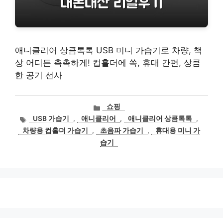
애니클리어 상큼톡톡 USB 미니 가습기로 차량, 책
상 어디든 촉촉하게! 컵홀더에 쏙, 휴대 간편, 상큼
한 공기 선사
카
쇼핑
테
태
USB 가습기
,
애니클리어
,
애니클리어 상큼톡톡
,
고
그
차량용 컵홀더 가습기
,
초음파 가습기
,
휴대용 미니 가
리
습기