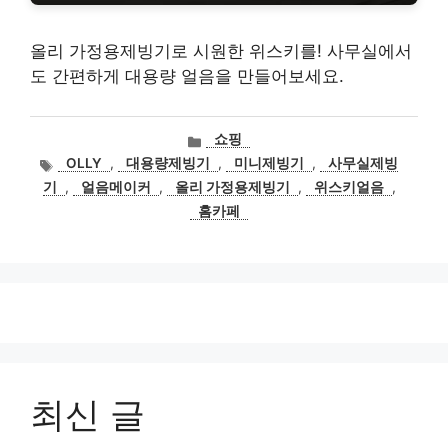
올리 가정용제빙기로 시원한 위스키를! 사무실에서
도 간편하게 대용량 얼음을 만들어보세요.
카
쇼핑
테
태
OLLY
,
대용량제빙기
,
미니제빙기
,
사무실제빙
고
그
기
,
얼음메이커
,
올리 가정용제빙기
,
위스키얼음
,
리
홈카페
최신 글