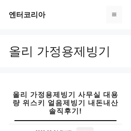
컨
텐
엔터코리아
메
츠
로
뉴
건
너
올리 가정용제빙기
뛰
기
올리 가정용제빙기 사무실 대용
량 위스키 얼음제빙기 내돈내산
솔직후기!