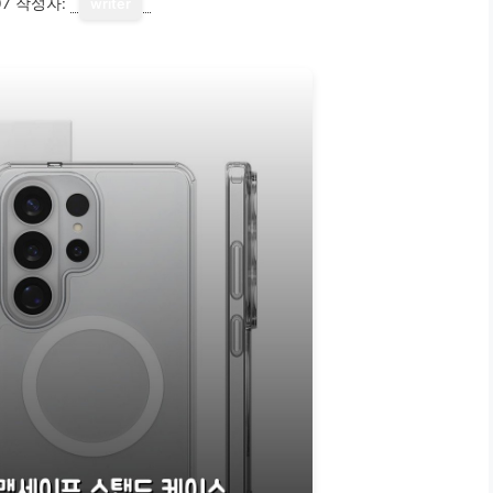
07
작성자:
writer