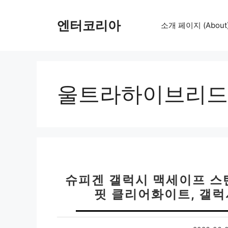
컨
텐
엔터코리아
소개 페이지 (About
츠
로
건
너
뛰
울트라하이브리드
기
슈피겐 갤럭시 맥세이프 스
핏 클리어화이트, 갤럭