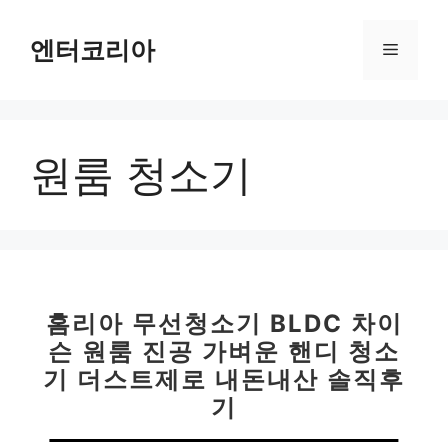
컨
텐
엔터코리아
메
츠
로
뉴
건
너
원룸 청소기
뛰
기
홈리아 무선청소기 BLDC 차이
슨 원룸 진공 가벼운 핸디 청소
기 더스트제로 내돈내산 솔직후
기