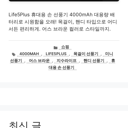
Life5Plus 휴대용 손 선풍기 4000mAh 대용량 배
터리로 시원함을 오래! 목걸이, 핸디 타입으로 어디
서든 편리하게. 어스 브라운 컬러로 스타일까지.
카
쇼핑
테
태
4000MAH
,
LIFE5PLUS
,
목걸이 선풍기
,
미니
고
그
선풍기
,
어스 브라운
,
지수라이프
,
핸디 선풍기
,
휴
리
대용 손 선풍기
최신 글