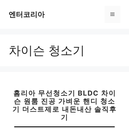
컨
텐
엔터코리아
메
츠
로
뉴
건
너
차이슨 청소기
뛰
기
홈리아 무선청소기 BLDC 차이
슨 원룸 진공 가벼운 핸디 청소
기 더스트제로 내돈내산 솔직후
기