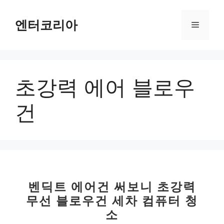
컨
텐
엔터코리아
메
츠
로
뉴
건
너
초강력 에어 블로우
뛰
기
건
벤딕트 에어건 써보니 초강력
무선 블로우건 세차 컴퓨터 청
소