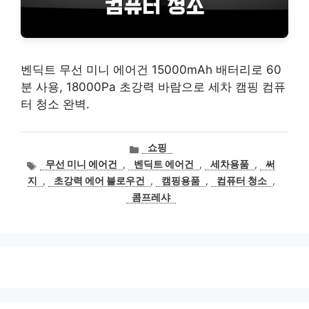
벤딕트 무선 미니 에어건 15000mAh 배터리로 60
분 사용, 18000Pa 초강력 바람으로 세차 캠핑 컴퓨
터 청소 완벽.
카
쇼핑
테
태
무선 미니 에어건
,
벤딕트 에어건
,
세차용품
,
써
고
그
지
,
초강력 에어 블로우건
,
캠핑용품
,
컴퓨터 청소
,
리
콤프레샤