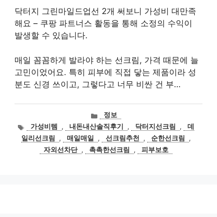
닥터지 그린마일드업선 2개 써보니 가성비 대만족
해요 – 쿠팡 파트너스 활동을 통해 소정의 수익이
발생할 수 있습니다.
매일 꼼꼼하게 발라야 하는 선크림, 가격 때문에 늘
고민이었어요. 특히 피부에 직접 닿는 제품이라 성
분도 신경 쓰이고, 그렇다고 너무 비싼 건 부…
카
정보
테
태
가성비템
,
내돈내산솔직후기
,
닥터지선크림
,
데
고
그
일리선크림
,
매일매일
,
선크림추천
,
순한선크림
,
리
자외선차단
,
촉촉한선크림
,
피부보호