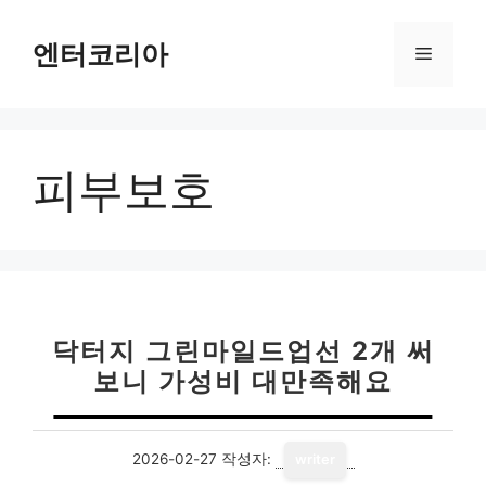
컨
텐
엔터코리아
메
츠
로
뉴
건
너
피부보호
뛰
기
닥터지 그린마일드업선 2개 써
보니 가성비 대만족해요
2026-02-27
작성자:
writer