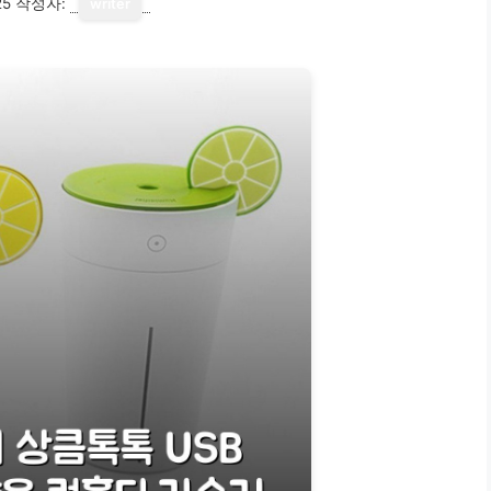
25
작성자:
writer