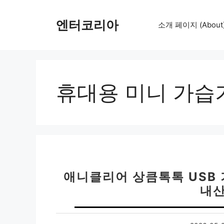
컨
텐
엔터코리아
소개 페이지 (About
츠
로
건
너
뛰
휴대용 미니 가습
기
애니클리어 상큼톡톡 USB
내산