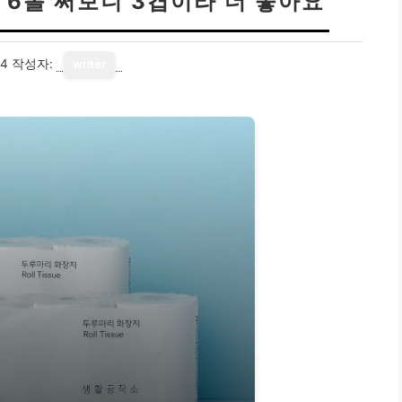
6롤 써보니 3겹이라 더 좋아요
14
작성자:
writer