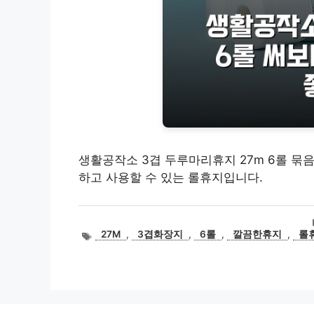
생활공작소 3겹 두루마리휴지 27m 6롤 묶
하고 사용할 수 있는 롤휴지입니다.
태
27M
,
3겹화장지
,
6롤
,
깔끔한휴지
,
롤
그