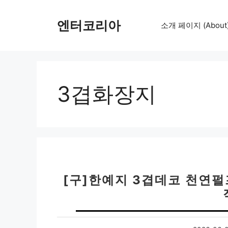
컨
텐
엔터코리아
소개 페이지 (About
츠
로
건
너
뛰
3겹화장지
기
[구]한예지 3겹데코 천연펄