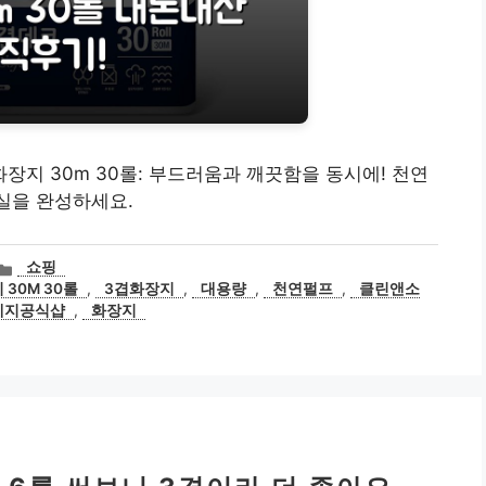
장지 30m 30롤: 부드러움과 깨끗함을 동시에! 천연
실을 완성하세요.
카
쇼핑
테
30M 30롤
,
3겹화장지
,
대용량
,
천연펄프
,
클린앤소
고
예지공식샵
,
화장지
리