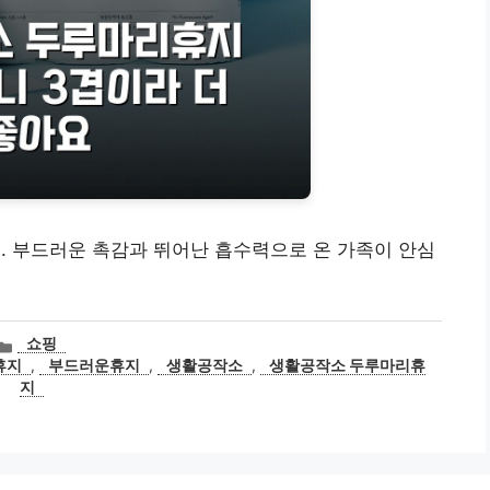
음. 부드러운 촉감과 뛰어난 흡수력으로 온 가족이 안심
카
쇼핑
테
휴지
,
부드러운휴지
,
생활공작소
,
생활공작소 두루마리휴
고
지
리