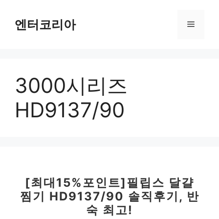
컨
텐
엔터코리아
메
츠
로
뉴
건
너
3000시리즈
뛰
기
HD9137/90
[최대15%포인트]필립스 달걀
찜기 HD9137/90 솔직후기, 반
숙 최고!