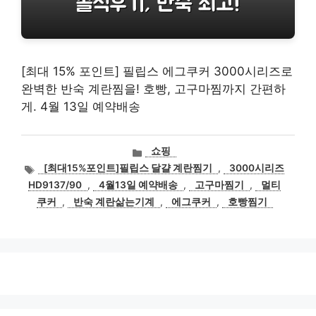
[최대 15% 포인트] 필립스 에그쿠커 3000시리즈로
완벽한 반숙 계란찜을! 호빵, 고구마찜까지 간편하
게. 4월 13일 예약배송
카
쇼핑
테
태
[최대15%포인트]필립스 달걀 계란찜기
,
3000시리즈
고
그
HD9137/90
,
4월13일 예약배송
,
고구마찜기
,
멀티
리
쿠커
,
반숙 계란삶는기계
,
에그쿠커
,
호빵찜기