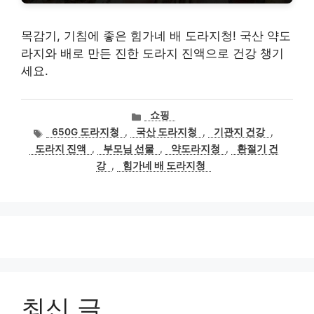
목감기, 기침에 좋은 힘가네 배 도라지청! 국산 약도
라지와 배로 만든 진한 도라지 진액으로 건강 챙기
세요.
카
쇼핑
테
태
650G 도라지청
,
국산 도라지청
,
기관지 건강
,
고
그
도라지 진액
,
부모님 선물
,
약도라지청
,
환절기 건
리
강
,
힘가네 배 도라지청
최신 글