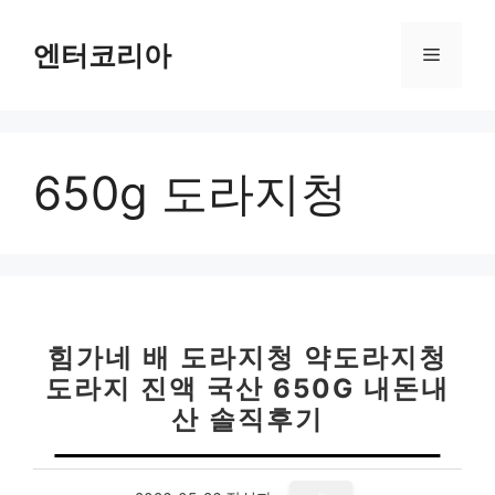
컨
텐
엔터코리아
메
츠
로
뉴
건
너
650g 도라지청
뛰
기
힘가네 배 도라지청 약도라지청
도라지 진액 국산 650G 내돈내
산 솔직후기