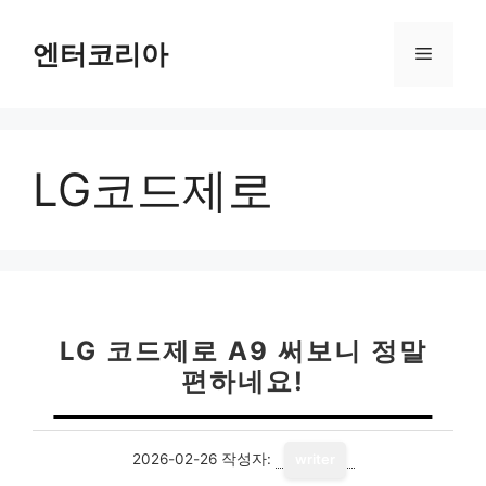
컨
텐
엔터코리아
메
츠
로
뉴
건
너
LG코드제로
뛰
기
LG 코드제로 A9 써보니 정말
편하네요!
2026-02-26
작성자:
writer