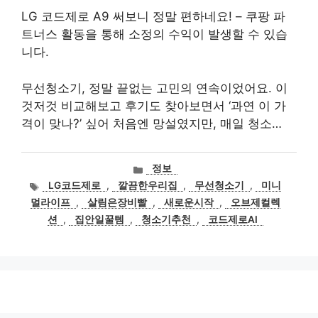
LG 코드제로 A9 써보니 정말 편하네요! – 쿠팡 파
트너스 활동을 통해 소정의 수익이 발생할 수 있습
니다.
무선청소기, 정말 끝없는 고민의 연속이었어요. 이
것저것 비교해보고 후기도 찾아보면서 ‘과연 이 가
격이 맞나?’ 싶어 처음엔 망설였지만, 매일 청소…
카
정보
테
태
LG코드제로
,
깔끔한우리집
,
무선청소기
,
미니
고
그
멀라이프
,
살림은장비빨
,
새로운시작
,
오브제컬렉
리
션
,
집안일꿀템
,
청소기추천
,
코드제로AI