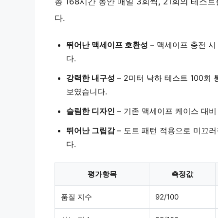
총 168시간 동안 매일 3회씩, 21회의 테
다.
뛰어난 맥세이프 호환성
– 맥세이프 충전 
다.
강력한 내구성
–
2미터 낙하 테스트 100회 
보였습니다.
슬림한 디자인
–
기존 맥세이프 케이스 대비 
뛰어난 그립감
– 도트 패턴 적용으로
미끄러짐
다.
평가항목
측정값
품질 지수
92/100