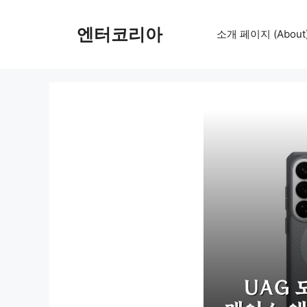
컨
텐
엔터코리아
소개 페이지 (About
츠
로
건
너
뛰
기