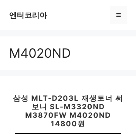
컨
텐
엔터코리아
메
츠
로
뉴
건
너
M4020ND
뛰
기
삼성 MLT-D203L 재생토너 써
보니 SL-M3320ND
M3870FW M4020ND
14800원