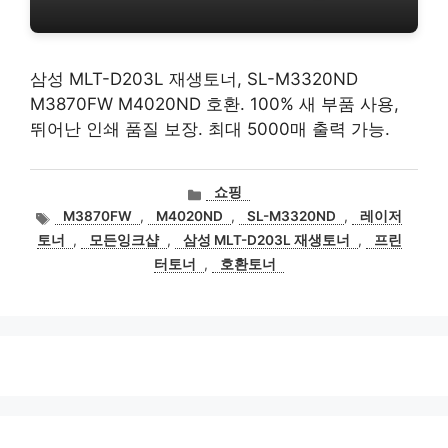
삼성 MLT-D203L 재생토너, SL-M3320ND
M3870FW M4020ND 호환. 100% 새 부품 사용,
뛰어난 인쇄 품질 보장. 최대 5000매 출력 가능.
카
쇼핑
테
태
M3870FW
,
M4020ND
,
SL-M3320ND
,
레이저
고
그
토너
,
모든잉크샵
,
삼성 MLT-D203L 재생토너
,
프린
리
터토너
,
호환토너