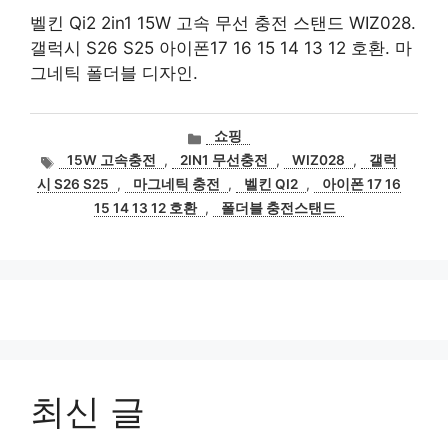
벨킨 Qi2 2in1 15W 고속 무선 충전 스탠드 WIZ028.
갤럭시 S26 S25 아이폰17 16 15 14 13 12 호환. 마
그네틱 폴더블 디자인.
카
쇼핑
테
태
15W 고속충전
,
2IN1 무선충전
,
WIZ028
,
갤럭
고
그
시 S26 S25
,
마그네틱 충전
,
벨킨 QI2
,
아이폰 17 16
리
15 14 13 12 호환
,
폴더블 충전스탠드
최신 글