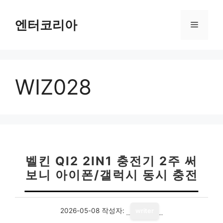
컨
텐
엔터코리아
메
츠
로
뉴
건
너
WIZ028
뛰
기
벨킨 QI2 2IN1 충전기 2주 써
보니 아이폰/갤럭시 동시 충전
2026-05-08
작성자:
writer